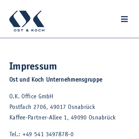
Zum
Inhalt
Toggl
springen
Navig
Unsere Firmen
Impressum
Businesspark Netter Heide
Ost und Koch Unternehmensgruppe
Unser Team
O.K. Office GmbH
Soziales Engagement
Postfach 2706, 49017 Osnabrück
Kaffee-Partner-Allee 1, 49090 Osnabrück
Tel.: +49 541 3497878-0